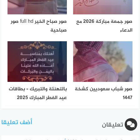
صور جمعة مباركة 2026 مع
صور صباح الخير full hd صور
الدعاء
صباحية
صور شباب سعوديين كشخة
بالتهنئة والتبريك – بطاقات
1447
عيد الفطر المبارك 2025
أضف تعليقا
تعليقان