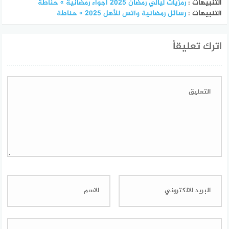
التنبيهات :
رمزيات ليالي رمضان 2025 أجواء رمضانية » حناطة
التنبيهات :
رسائل رمضانية واتس للأهل 2025 » حناطة
اترك تعليقاً