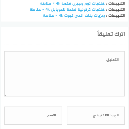
التنبيهات :
خلفيات توم وجيري فخمة 4k » حناطة
التنبيهات :
خلفيات كرتونية فخمة للموبايل 4k » حناطة
التنبيهات :
رمزيات بنات انمي كيوت 4k » حناطة
اترك تعليقاً