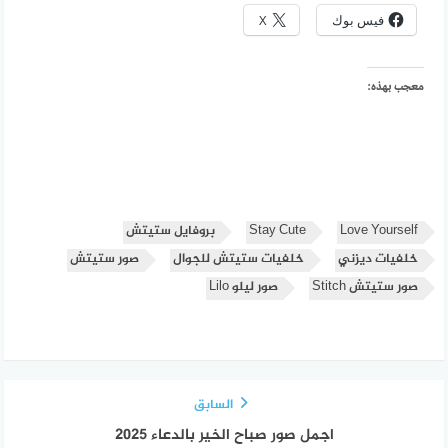
فيس بوك
X
معجب بهذه:
Love Yourself
Stay Cute
بروفايل ستيتش
خلفيات ديزني
خلفيات ستيتش للجوال
صور ستيتش
صور ستيتش Stitch
صور ليلو Lilo
السابق
اجمل صور صباح الخير بالدعاء 2025