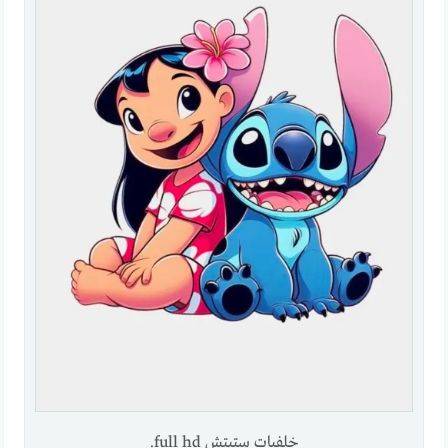
خلفيات ستيتش full hd.