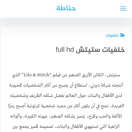
لتجاوز
حناطة
لى
لمحتوى
خلفيات
خلفيات ستيتش full hd
ستيتش، الكائن الأزرق الصغير من فيلم “Lilo & Stitch” الذي
أنتجته شركة ديزني، استطاع أن يصبح من أكثر الشخصيات المحبوبة
لدى الأطفال والبنات حول العالم بفضل شكله الظريف وشخصيته
الفريدة، نجح في أن يكون أكثر من مجرد شخصية كرتونية أصبح رمزًا
للألفة والحب والمرح، يتميز بشكله الصغير، عيونه الكبيرة، وألوانه
الزاهية التي تستهوي الأطفال والبنات، تصميمه المميز يجمع بين