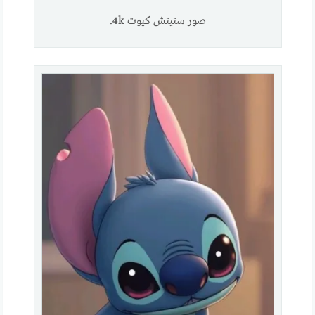
صور ستيتش كيوت 4k.