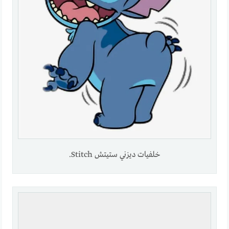
خلفيات ديزني ستيتش Stitch.