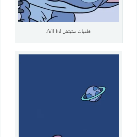
خلفيات ستيتش full hd.