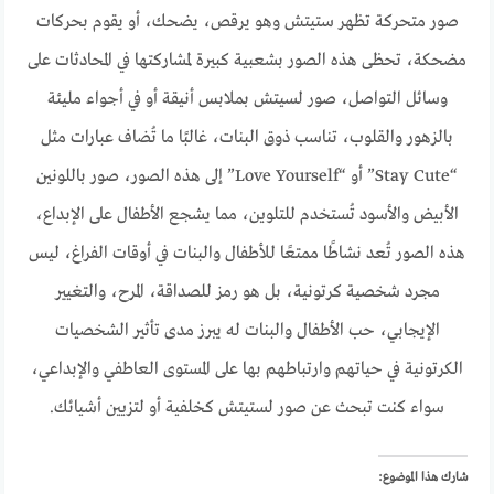
صور متحركة تظهر ستيتش وهو يرقص، يضحك، أو يقوم بحركات
مضحكة، تحظى هذه الصور بشعبية كبيرة لمشاركتها في المحادثات على
وسائل التواصل، صور لسيتش بملابس أنيقة أو في أجواء مليئة
بالزهور والقلوب، تناسب ذوق البنات، غالبًا ما تُضاف عبارات مثل
“Stay Cute” أو “Love Yourself” إلى هذه الصور، صور باللونين
الأبيض والأسود تُستخدم للتلوين، مما يشجع الأطفال على الإبداع،
هذه الصور تُعد نشاطًا ممتعًا للأطفال والبنات في أوقات الفراغ، ليس
مجرد شخصية كرتونية، بل هو رمز للصداقة، المرح، والتغيير
الإيجابي، حب الأطفال والبنات له يبرز مدى تأثير الشخصيات
الكرتونية في حياتهم وارتباطهم بها على المستوى العاطفي والإبداعي،
سواء كنت تبحث عن صور لستيتش كخلفية أو لتزيين أشيائك.
شارك هذا الموضوع: