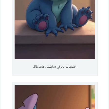
خلفيات ديزني ستيتش Stitch.