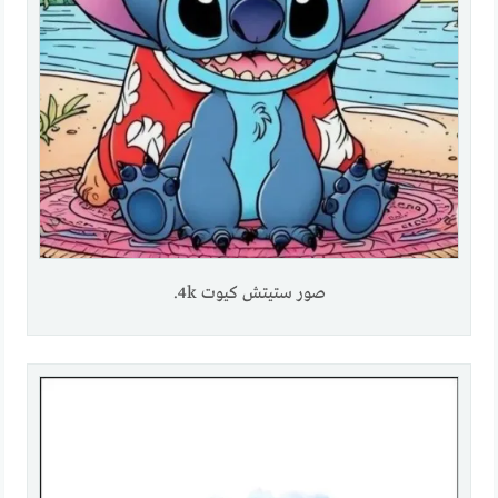
صور ستيتش كيوت 4k.