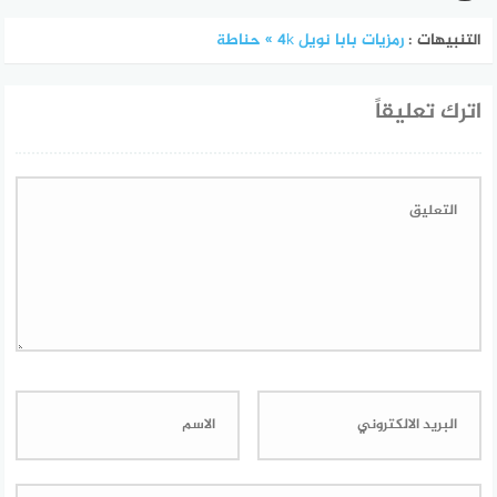
التنبيهات :
رمزيات بابا نويل 4k » حناطة
اترك تعليقاً