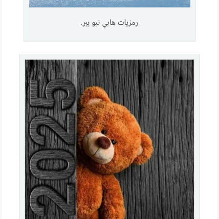
رمزيات هابي نيو يير.