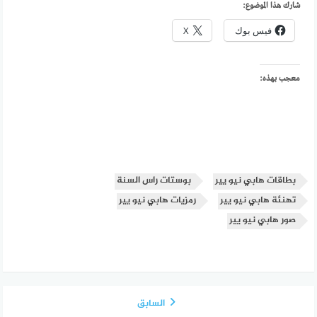
شارك هذا الموضوع:
فيس بوك
X
معجب بهذه:
بطاقات هابي نيو يير
بوستات راس السنة
تهنئة هابي نيو يير
رمزيات هابي نيو يير
صور هابي نيو يير
السابق