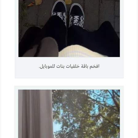
افخم باقة خلفيات بنات للموبايل.