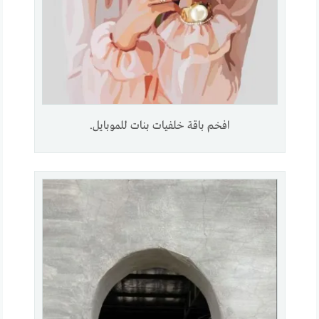
افخم باقة خلفيات بنات للموبايل.