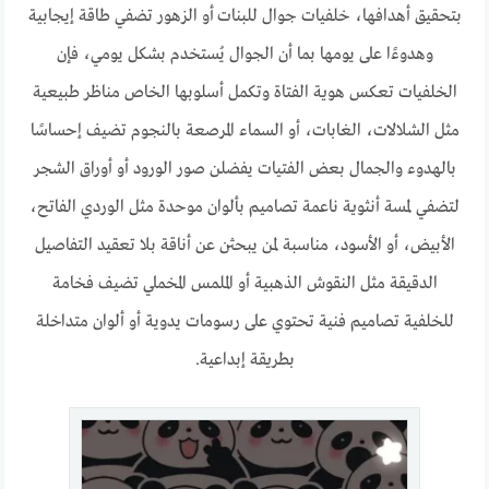
بتحقيق أهدافها، خلفيات جوال للبنات أو الزهور تضفي طاقة إيجابية
وهدوءًا على يومها بما أن الجوال يُستخدم بشكل يومي، فإن
الخلفيات تعكس هوية الفتاة وتكمل أسلوبها الخاص مناظر طبيعية
مثل الشلالات، الغابات، أو السماء المرصعة بالنجوم تضيف إحساسًا
بالهدوء والجمال بعض الفتيات يفضلن صور الورود أو أوراق الشجر
لتضفي لمسة أنثوية ناعمة تصاميم بألوان موحدة مثل الوردي الفاتح،
الأبيض، أو الأسود، مناسبة لمن يبحثن عن أناقة بلا تعقيد التفاصيل
الدقيقة مثل النقوش الذهبية أو الملمس المخملي تضيف فخامة
للخلفية تصاميم فنية تحتوي على رسومات يدوية أو ألوان متداخلة
بطريقة إبداعية.