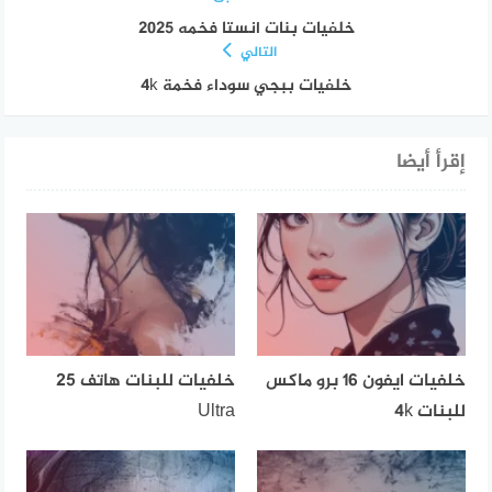
خلفيات بنات انستا فخمه 2025
التالي
خلفيات ببجي سوداء فخمة 4k
إقرأ أيضا
خلفيات ايفون 16 برو ماكس
خلفيات للبنات هاتف 25
للبنات 4k
Ultra