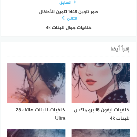
السابق
صور تلوين 1446 تلوين للأطفال
التالي
خلفيات جوال للبنات 4k
إقرأ أيضا
خلفيات ايفون 16 برو ماكس
خلفيات للبنات هاتف 25
للبنات 4k
Ultra