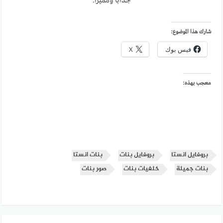
جذابًا ومميزًا.
شارك هذا الموضوع:
فيس بوك
X
معجب بهذه:
بروفايل انستا
بروفايل بنات
بنات انستا
بنات جميلة
خلفيات بنات
صور بنات