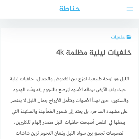
لتجاوز
حناطة
لى
لمحتوى
خلفيات
خلفيات ليلية مظلمة 4k
الليل هو لوحة طبيعية تمزج بين الغموض والجمال، خلفيات ليلية
حيث يلف الأرض بردائه الأسود المرصع بالنجوم إنه وقت الهدوء
والسكون، حين تهدأ الأصوات وتتأمل الأرواح جمال الليل لا يقتصر
على مشهده الساحر، بل يمتد إلى شعور الطمأنينة والسكينة التي
يبعثها في النفس أصبحت خلفيات الليل مصدر إلهام للكثيرين،
تصميمات تجمع بين سواد الليل ولمعان النجوم تزين شاشات