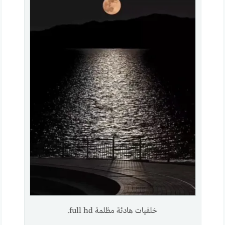
خلفيات هادئة مظلمة full hd.