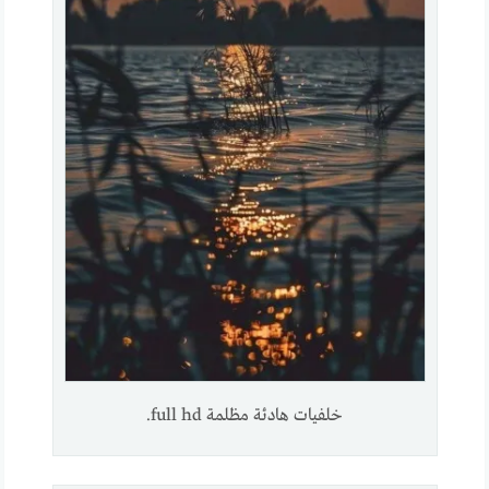
خلفيات هادئة مظلمة full hd.