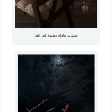
خلفيات هادئة مظلمة full hd.