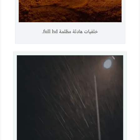
خلفيات هادئة مظلمة full hd.