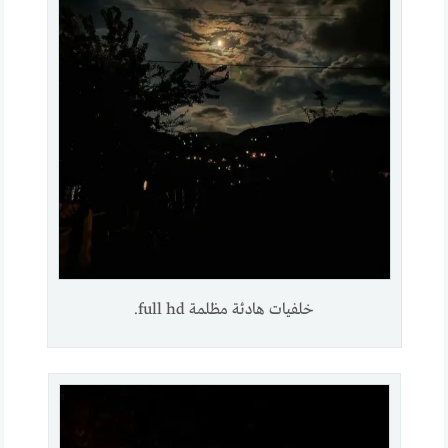
خلفيات هادئة مظلمة full hd.