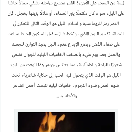
لمسة من السحر على الأجهزة القمر بجميع مراحله يضفي جمالاً خاصًا
على الليل، سواء كان مكتملًا ينير السماء، أو هلالًا يزينها بخجل، فإن
القمر رمز للرومانسية والسلام الليل هو الوقت المثالي للتفكير في
الحياة، تقييم اليوم الماضي، وتخطيط المستقبل السكون المحيط يساعد
على صفاء الذهن ويعزز الإبداع هدوء الليل يعيد التوازن للجسد
والعقل بعد يوم مليء بالصخب الخلفيات الليلية للجوال تضفي
شعورًا بالراحة والطمأنينة، مما يعكس جوهر هذا الوقت من اليوم
الليل هو الوقت الذي يتحول فيه الحب إلى حكاية شاعرية، تحت
ضوء القمر وهدوء النجوم، خلفيات ليلية تنبعث أجمل المشاعر
والأحاسيس.