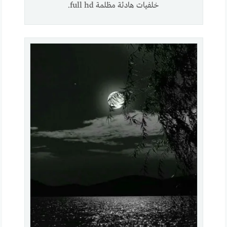
خلفيات هادئة مظلمة full hd.