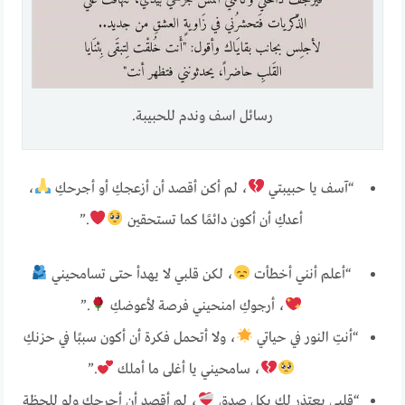
رسائل اسف وندم للحبيبة.
“آسف يا حبيبتي
، لم أكن أقصد أن أزعجكِ أو أجرحكِ
،
أعدكِ أن أكون دائمًا كما تستحقين
.”
“أعلم أنني أخطأت
، لكن قلبي لا يهدأ حتى تسامحيني
، أرجوكِ امنحيني فرصة لأعوضكِ
.”
“أنتِ النور في حياتي
، ولا أتحمل فكرة أن أكون سببًا في حزنكِ
، سامحيني يا أغلى ما أملك
.”
“قلبي يعتذر لكِ بكل صدق
، لم أقصد أن أجرحكِ ولو للحظة