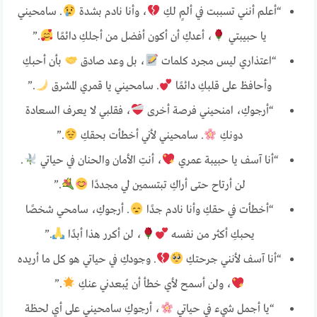
“أعلم أنني تسببت في ألمٍ لكِ
، وأنا نادم بشدة
. سامحيني
يا حبيبتي
، أعدكِ أن أكون أفضل من أجلكِ دائمًا
.”
“اعتذاري ليس مجرد كلمات
، بل وعد صادق
بأن أحبكِ
وأحافظ على قلبكِ دائمًا
. سامحيني يا قمري المشرق
.”
“أرجوكِ، امنحيني فرصة أخرى
، فقلبي لا يعرف السعادة
دونكِ
. سامحيني لأني أخطأت بحقكِ
.”
“أنا آسف يا حبيبة عمري
، أنتِ الأمان والحنان في حياتي
.
لن أرتاح حتى أراكِ تبتسمين لي مجددًا
.”
“أخطأت في حقكِ وأنا نادم جدًا
. أرجوكِ، سامحي شخصًا
يحبكِ أكثر من نفسه
، لن أكرر هذا أبدًا
.”
“أنا آسف لأنني جرحتكِ
. وجودكِ في حياتي هو كل ما أريده
، ولن أسمح لأي خطأ أن يُبعدني عنكِ
.”
“يا أجمل شيء في حياتي
، أرجوكِ سامحيني على أي لحظة