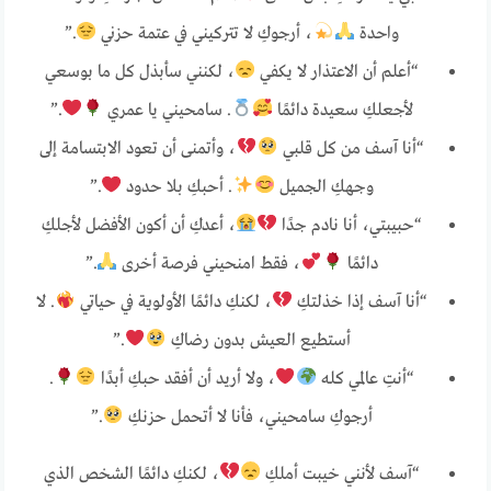
واحدة
، أرجوكِ لا تتركيني في عتمة حزني
.”
“أعلم أن الاعتذار لا يكفي
، لكنني سأبذل كل ما بوسعي
لأجعلكِ سعيدة دائمًا
. سامحيني يا عمري
.”
“أنا آسف من كل قلبي
، وأتمنى أن تعود الابتسامة إلى
وجهكِ الجميل
. أحبكِ بلا حدود
.”
“حبيبتي، أنا نادم جدًا
، أعدكِ أن أكون الأفضل لأجلكِ
دائمًا
، فقط امنحيني فرصة أخرى
.”
“أنا آسف إذا خذلتكِ
، لكنكِ دائمًا الأولوية في حياتي
. لا
أستطيع العيش بدون رضاكِ
.”
“أنتِ عالمي كله
، ولا أريد أن أفقد حبكِ أبدًا
.
أرجوكِ سامحيني، فأنا لا أتحمل حزنكِ
.”
“آسف لأنني خيبت أملكِ
، لكنكِ دائمًا الشخص الذي