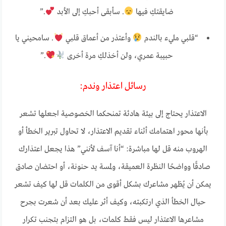
ضايقتكِ فيها
. سأبقى أحبكِ إلى الأبد
.”
“قلبي مليء بالندم
وأعتذر من أعماق قلبي
. سامحيني يا
حبيبة عمري، ولن أخذلكِ مرة أخرى
.”
رسائل اعتذار وندم:
الاعتذار يحتاج إلى بيئة هادئة تمنحكما الخصوصية اجعلها تشعر
بأنها محور اهتمامك أثناء تقديم الاعتذار، لا تحاول تبرير الخطأ أو
الهروب منه قل لها مباشرة: “أنا آسف لأنني” هذا يجعل اعتذارك
صادقًا وواضحًا النظرة العميقة، ولمسة يد حنونة، أو احتضان صادق
يمكن أن يُظهر مشاعرك بشكل أقوى من الكلمات قل لها كيف تشعر
حيال الخطأ الذي ارتكبته، وكيف أثر عليك بعد أن شعرت بجرح
مشاعرها الاعتذار ليس فقط كلمات، بل هو التزام بتجنب تكرار