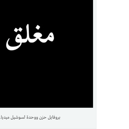
بروفايل حزن ووحدة لسوشيل ميديا.