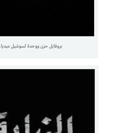
بروفايل حزن ووحدة لسوشيل ميديا.