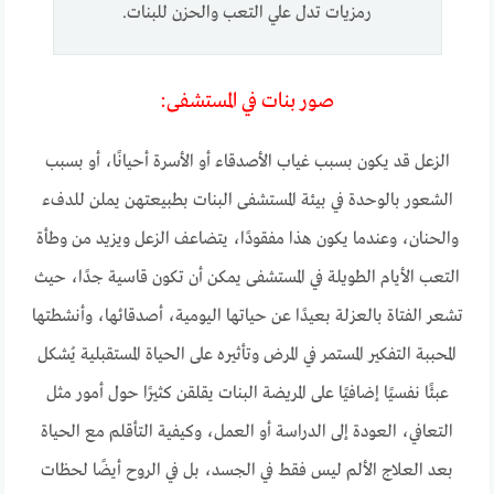
رمزيات تدل علي التعب والحزن للبنات.
صور بنات في المستشفى:
الزعل قد يكون بسبب غياب الأصدقاء أو الأسرة أحيانًا، أو بسبب
الشعور بالوحدة في بيئة المستشفى البنات بطبيعتهن يملن للدفء
والحنان، وعندما يكون هذا مفقودًا، يتضاعف الزعل ويزيد من وطأة
التعب الأيام الطويلة في المستشفى يمكن أن تكون قاسية جدًا، حيث
تشعر الفتاة بالعزلة بعيدًا عن حياتها اليومية، أصدقائها، وأنشطتها
المحببة التفكير المستمر في المرض وتأثيره على الحياة المستقبلية يُشكل
عبئًا نفسيًا إضافيًا على المريضة البنات يقلقن كثيرًا حول أمور مثل
التعافي، العودة إلى الدراسة أو العمل، وكيفية التأقلم مع الحياة
بعد العلاج الألم ليس فقط في الجسد، بل في الروح أيضًا لحظات