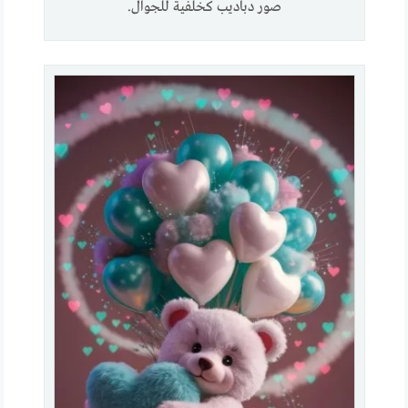
صور دباديب كخلفية للجوال.