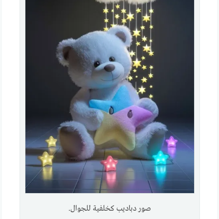
صور دباديب كخلفية للجوال.