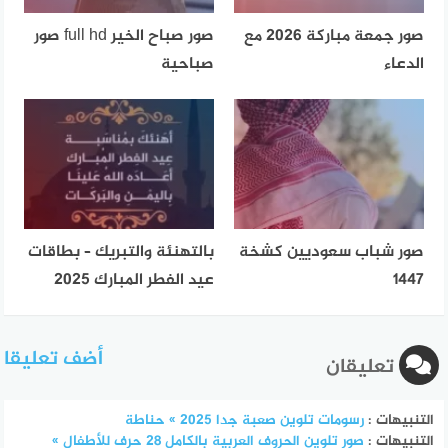
صور جمعة مباركة 2026 مع
صور صباح الخير full hd صور
الدعاء
صباحية
صور شباب سعوديين كشخة
بالتهنئة والتبريك – بطاقات
1447
عيد الفطر المبارك 2025
أضف تعليقا
تعليقان
التنبيهات :
رسومات تلوين صعبة جدا 2025 » حناطة
التنبيهات :
صور تلوين الحروف العربية بالكامل 28 حرف للأطفال »