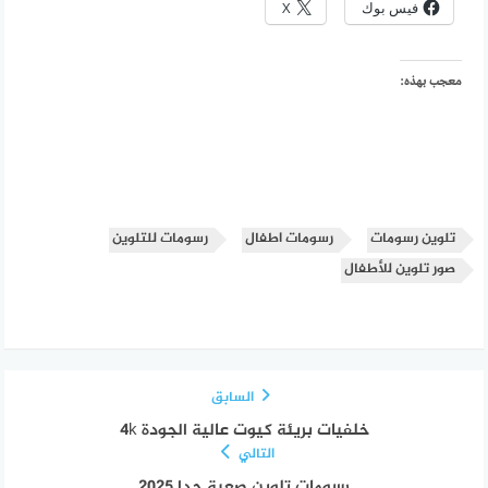
فيس بوك
X
معجب بهذه:
تلوين رسومات
رسومات اطفال
رسومات للتلوين
صور تلوين للأطفال
السابق
خلفيات بريئة كيوت عالية الجودة 4k
التالي
رسومات تلوين صعبة جدا 2025