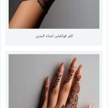
اكبر كولكشن لحناء اليدين.