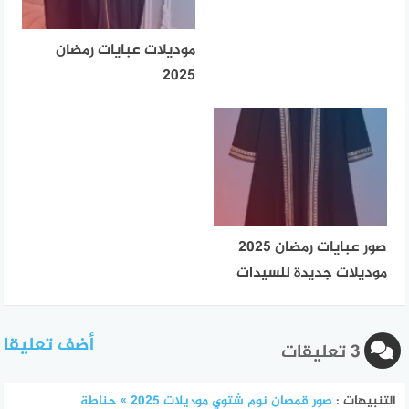
موديلات عبايات رمضان
2025
صور عبايات رمضان 2025
موديلات جديدة للسيدات
أضف تعليقا
3 تعليقات
التنبيهات :
صور قمصان نوم شتوي موديلات 2025 » حناطة