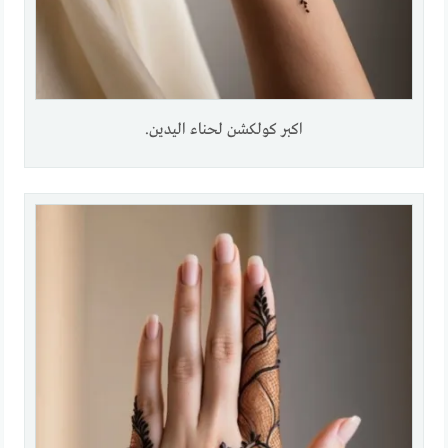
اكبر كولكشن لحناء اليدين.