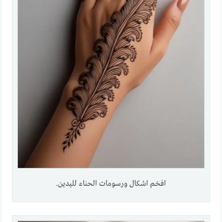
افخم اشكال ورسومات الحناء لليدين.