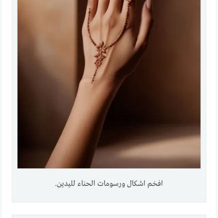
افخم اشكال ورسومات الحناء لليدين.