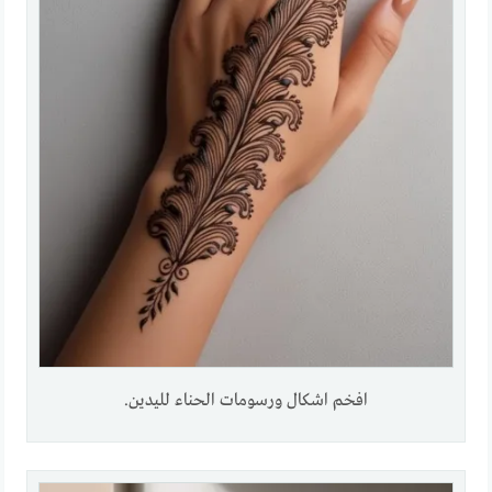
افخم اشكال ورسومات الحناء لليدين.