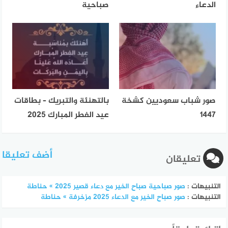
الدعاء
صباحية
صور شباب سعوديين كشخة
بالتهنئة والتبريك – بطاقات
1447
عيد الفطر المبارك 2025
أضف تعليقا
تعليقان
التنبيهات :
صور صباحية صباح الخير مع دعاء قصير 2025 » حناطة
التنبيهات :
صور صباح الخير مع الدعاء 2025 مزخرفة » حناطة