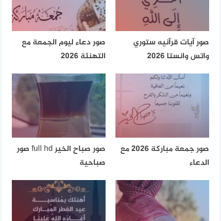
صور آيات قرآنيه ستوري
صور دعاء ليوم الجمعة مع
واتس وانستا 2026
التهنئة 2026
صور جمعة مباركة 2026 مع
صور صباح الخير full hd صور
الدعاء
صباحية