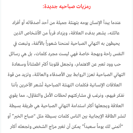
رمزيات صباحيه جديدة:
عندما يبدأ الإنسان يومه بتهنئة جميلة من أحد أصدقائه أو أفراد
عائلته، يشعر بدفء العلاقة، ويزداد قرباً من الأشخاص الذين
يحيطون به التهاني الصباحية تمنحنا شعوراً بالألفة، وتبعث في
النفس راحة وبهجة خاصة فهي ليست مجرد كلمات، بل هي رسائل
حب وود تعبر عن الاهتمام، وتجعل قلوبنا أكثر اطمئناناً وسعادة
التهاني الصباحية تعزز الروابط بين الأصدقاء والعائلة، وتزيد من قوة
العلاقات الإنسانية فكلمات التهنئة الصباحية تُشعر الآخرين بأننا
نفكر فيهم، ونرغب في مشاركتهم لحظات الأمل والتفاؤل، مما يقوي
العلاقة ويجعلها أكثر استدامة التهاني الصباحية هي طريقة بسيطة
لنشر الطاقة الإيجابية بين الناس كلمات بسيطة مثل “صباح الخير” أو
“أتمنى لك يوماً سعيداً” يمكن أن تغير مزاج الشخص وتجعله أكثر