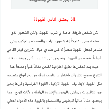
افخم ديكورات للمقاهي والكافيهات.
لماذا يعشق الناس القهوة؟
لكل شخص طريقة خاصة في شرب القهوة، ولكن الشعور الذي
تمنحه يبقى مشتركاً إنه شعور بالراحة والسعادة والتركيز، وهي
مشاعر تجعل القهوة عنصراً لا غنى عنه في حياة الكثيرين توفر المقاهي
أنواعاً عديدة من القهوة، وتحرص على تقديمها بأعلى جودة ممكنة
حيث يتم تحضيرها بطرق احترافية تضمن مذاقاً غنياً وممتعاً هذا
التنوع يسمح لكل زائر باختيار ما يناسب ذوقه من بين أنواع متعددة
مثل القهوة الإيطالية، القهوة التركية، القهوة الفرنسية وغيرها يتميز
جو الكافيهات والمقاهي بالهدوء والإضاءة الهادئة والأثاث المريح، مما
يجعلها مكاناً مثالياً للجلوس والاستمتاع بالقهوة هذه الأجواء تعطي