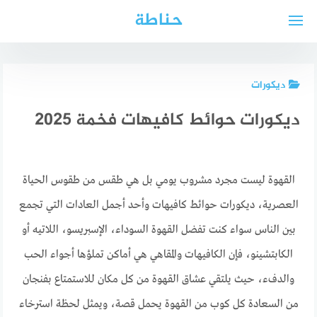
لتجاوز
حناطة
لى
لمحتوى
ديكورات
ديكورات حوائط كافيهات فخمة 2025
القهوة ليست مجرد مشروب يومي بل هي طقس من طقوس الحياة
العصرية، ديكورات حوائط كافيهات وأحد أجمل العادات التي تجمع
بين الناس سواء كنت تفضل القهوة السوداء، الإسبريسو، اللاتيه أو
الكابتشينو، فإن الكافيهات والمقاهي هي أماكن تملؤها أجواء الحب
والدفء، حيث يلتقي عشاق القهوة من كل مكان للاستمتاع بفنجان
من السعادة كل كوب من القهوة يحمل قصة، ويمثل لحظة استرخاء