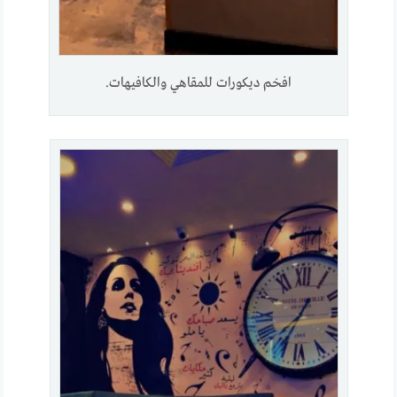
افخم ديكورات للمقاهي والكافيهات.