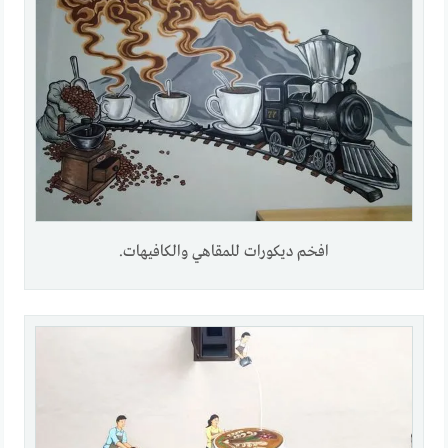
افخم ديكورات للمقاهي والكافيهات.