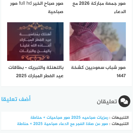
صور جمعة مباركة 2026 مع
صور صباح الخير full hd صور
الدعاء
صباحية
صور شباب سعوديين كشخة
بالتهنئة والتبريك – بطاقات
1447
عيد الفطر المبارك 2025
أضف تعليقا
تعليقان
التنبيهات :
رمزيات صباحيه 2025 صور صباحيات » حناطة
التنبيهات :
صور عن صلاة الفجر مع الدعاء صباحية 2025 » حناطة