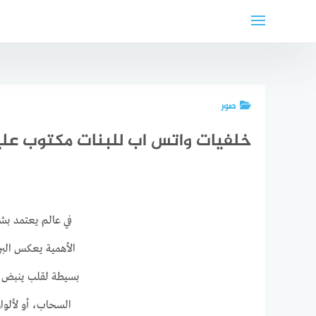
لتجاوز
لى
لمحتوى
صور
خلفيات واتس اب للبنات مكتوب عليها ب
في عالم يعتمد بشك
الأهمية يعكس البر
بسيطة لقلب ينبض ب
السحاب، أو لألوان