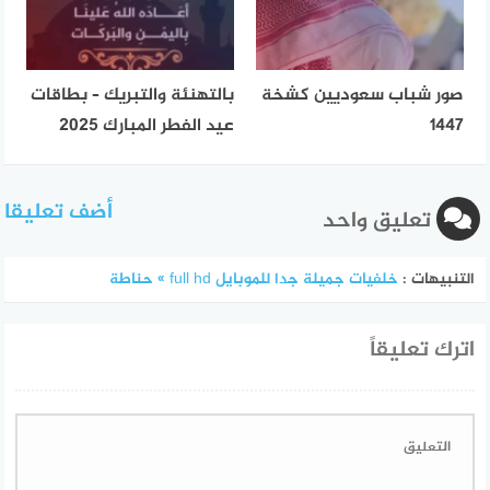
صور شباب سعوديين كشخة
بالتهنئة والتبريك – بطاقات
1447
عيد الفطر المبارك 2025
أضف تعليقا
تعليق واحد
التنبيهات :
خلفيات جميلة جدا للموبايل full hd » حناطة
اترك تعليقاً