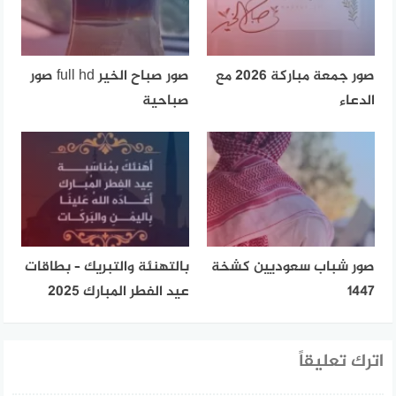
صور جمعة مباركة 2026 مع
صور صباح الخير full hd صور
الدعاء
صباحية
صور شباب سعوديين كشخة
بالتهنئة والتبريك – بطاقات
1447
عيد الفطر المبارك 2025
اترك تعليقاً