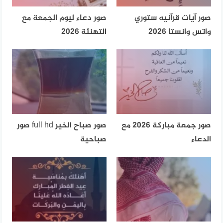
صور آيات قرآنيه ستوري
صور دعاء ليوم الجمعة مع
واتس وانستا 2026
التهنئة 2026
صور جمعة مباركة 2026 مع
صور صباح الخير full hd صور
الدعاء
صباحية