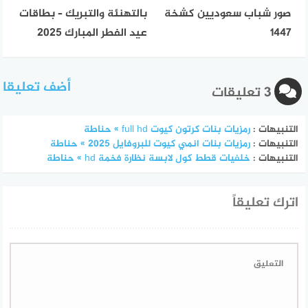
صور شباب سعوديين كشخة
بالتهنئة والتبريك – بطاقات
1447
عيد الفطر المبارك 2025
أضف تعليقا
3 تعليقات
التنبيهات :
رمزيات بنات كرتون كيوت full hd » حناطة
التنبيهات :
رمزيات بنات انمي كيوت للبروفايل 2025 » حناطة
التنبيهات :
خلفيات قطط كول لابسة نظارة فخمة hd » حناطة
اترك تعليقاً