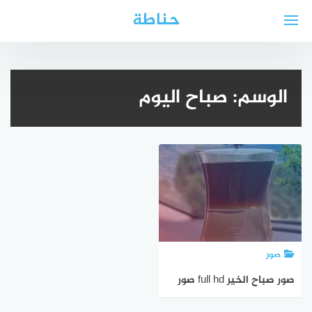
لتجاوز
حناطة
لى
لمحتوى
الوسم:
صباح اليوم
صور
صور صباح الخير full hd صور
صباحية