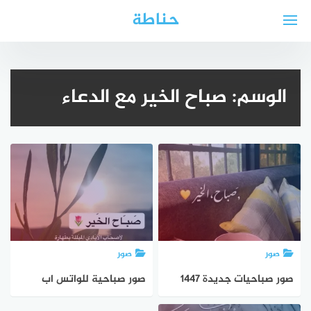
لتجاوز
حناطة
لى
لمحتوى
الوسم:
صباح الخير مع الدعاء
صور
صور
صور صباحيات جديدة 1447
صور صباحية للواتس اب
2025