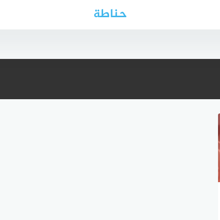
حناطة