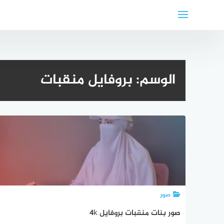
لتجاوز
لى
لمحتوى
الوسم:
بروفايل منقبات
صور
صور بنات منقبات بروفايل 4k