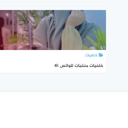
خلفيات
خلفيات منقبات للواتس 4k