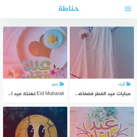
لتجاوز
حناطة
لى
لمحتوى
أزياء
صور
عبايات عيد الفطر فضفاضة 2025 موديلات جديدة للعبايات
Eid Mubarak تهنئة عيد الفطر المبارك 2025