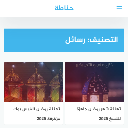
لتجاوز
حناطة
لى
لمحتوى
التصنيف:
رسائل
تهنئة شهر رمضان جاهزة
تهنئة رمضان للفيس بوك
للنسخ 2025
مزخرفة 2025